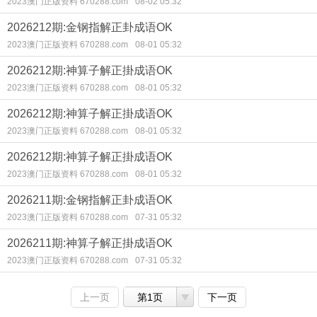
2023澳门正版资料 670288.com
08-02 05:32
2026212期:金钢指解正卦成语OK
2023澳门正版资料 670288.com
08-01 05:32
2026212期:神算子解正掛成语OK
2023澳门正版资料 670288.com
08-01 05:32
2026212期:神算子解正掛成语OK
2023澳门正版资料 670288.com
08-01 05:32
2026212期:神算子解正掛成语OK
2023澳门正版资料 670288.com
08-01 05:32
2026211期:金钢指解正卦成语OK
2023澳门正版资料 670288.com
07-31 05:32
2026211期:神算子解正掛成语OK
2023澳门正版资料 670288.com
07-31 05:32
上一页
第1页
下一页