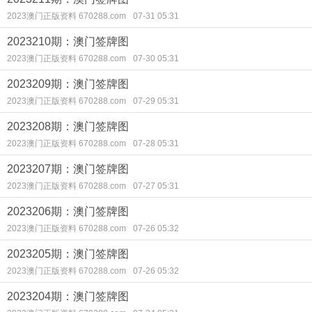
2023澳门正版资料 670288.com
07-31 05:31
2023210期：澳门签牌图
2023澳门正版资料 670288.com
07-30 05:31
2023209期：澳门签牌图
2023澳门正版资料 670288.com
07-29 05:31
2023208期：澳门签牌图
2023澳门正版资料 670288.com
07-28 05:31
2023207期：澳门签牌图
2023澳门正版资料 670288.com
07-27 05:31
2023206期：澳门签牌图
2023澳门正版资料 670288.com
07-26 05:32
2023205期：澳门签牌图
2023澳门正版资料 670288.com
07-26 05:32
2023204期：澳门签牌图