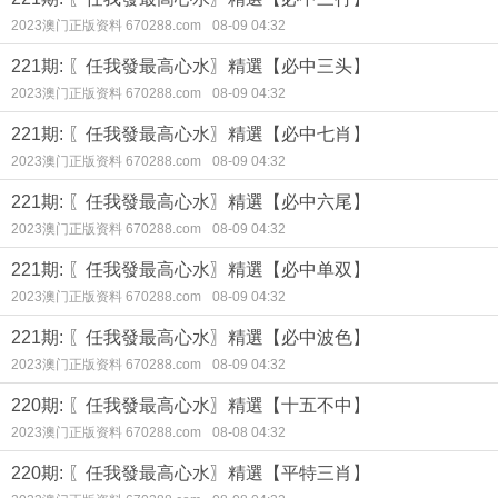
2023澳门正版资料 670288.com
08-09 04:32
221期: 〖任我發最高心水〗精選【必中三头】
2023澳门正版资料 670288.com
08-09 04:32
221期: 〖任我發最高心水〗精選【必中七肖】
2023澳门正版资料 670288.com
08-09 04:32
221期: 〖任我發最高心水〗精選【必中六尾】
2023澳门正版资料 670288.com
08-09 04:32
221期: 〖任我發最高心水〗精選【必中单双】
2023澳门正版资料 670288.com
08-09 04:32
221期: 〖任我發最高心水〗精選【必中波色】
2023澳门正版资料 670288.com
08-09 04:32
220期: 〖任我發最高心水〗精選【十五不中】
2023澳门正版资料 670288.com
08-08 04:32
220期: 〖任我發最高心水〗精選【平特三肖】