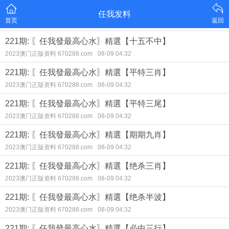
任我发料
首页
返回
221期: 〖任我發最高心水〗精選【十五不中】
2023澳门正版资料 670288.com
08-09 04:32
221期: 〖任我發最高心水〗精選【平特三肖】
2023澳门正版资料 670288.com
08-09 04:32
221期: 〖任我發最高心水〗精選【平特三尾】
2023澳门正版资料 670288.com
08-09 04:32
221期: 〖任我發最高心水〗精選【期期九肖】
2023澳门正版资料 670288.com
08-09 04:32
221期: 〖任我發最高心水〗精選【绝杀三肖】
2023澳门正版资料 670288.com
08-09 04:32
221期: 〖任我發最高心水〗精選【绝杀半波】
2023澳门正版资料 670288.com
08-09 04:32
221期: 〖任我發最高心水〗精選【必中三行】